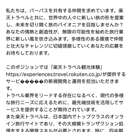
私たちは、パーパスを共有する仲間を求めています。楽
天トラベルと共に、世界中の人々に新しい旅の形を提案
し、未来を切り開く旅のパイオニアを目指しませんか？
あなたの情熱と創造性が、無限の可能性を秘めた旅行業
界に新しい風を吹き込みます。多様性のある環境で仲間
と壮大なチャレンジに切磋琢磨していくあなたの応募を
お待ちしております。
このポジションでは「楽天トラベル観光体験」
https://experiences.travel.rakuten.co.jp/
(新しいウィ
が提供する
サービ�����の新規開発と運用を担当いただきま
す。
トラベル業界をリードする存在になるべく、現代の多様
な旅行ニーズに応えるために、最先端技術を活用してサ
ービスを提供することが期待されています。
また楽天トラベルは、日本国内でトップクラスのオンラ
イン旅行サイトであり、その大規模トランザクション処
理を支える開発スキルが必要とされます。特に、四半期