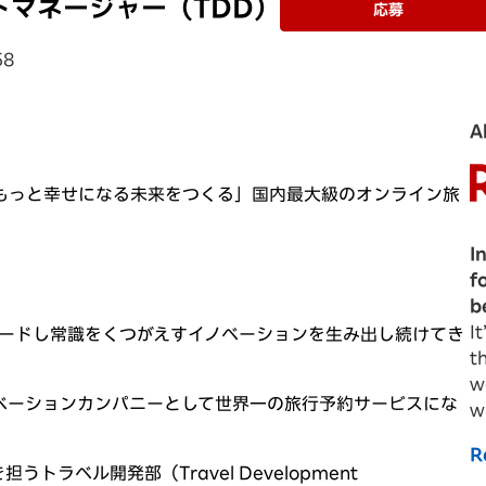
トマネージャー（TDD）
応募
58
A
もっと幸せになる未来をつくる」国内最大級のオンライン旅
I
ウィンドウで開きます)
f
b
I
リードし常識をくつがえすイノベーションを生み出し続けてき
t
w
ベーションカンパニーとして世界一の旅行予約サービスにな
w
R
ラベル開発部（Travel Development