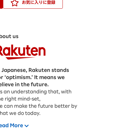
お気に入りに登録
bout us
n Japanese, Rakuten stands
or ‘optimism.’ It means we
elieve in the future.
t’s an understanding that, with
he right mind-set,
e can make the future better by
hat we do today.
ead More