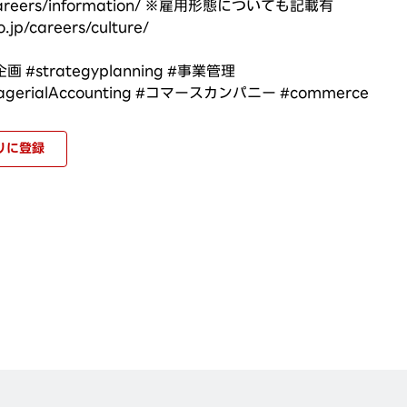
p/careers/information/ ※雇用形態についても記載有
p/careers/culture/
 #strategyplanning #事業管理
agerialAccounting #コマースカンパニー #commerce
りに登録