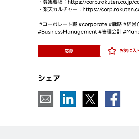
・募集要項：https://corp.rakuten.co.j
・楽天カルチャー：https://corp.rakuten.co.j
#コーポレート職 #corporate #戦略 #経営企画
#BusinessManagement #管理会計 #Man
お気に入
応募
シェア