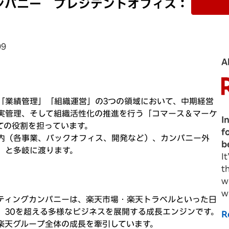
ンパニー プレジデントオフィス：
）
99
A
「業績管理」「組織運営」の3つの領域において、中期経営
実管理、そして組織活性化の推進を行う「コマース＆マーケ
I
ての役割を担っています。
f
内（各事業、バックオフィス、開発など）、カンパニー外
b
）と多岐に渡ります。
I
t
w
w
ティングカンパニーは、楽天市場・楽天トラベルといった日
、30を超える多様なビジネスを展開する成長エンジンです。
R
楽天グループ全体の成長を牽引しています。