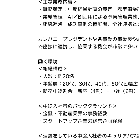
＜主な業務内容＞
・戦略策定：中期経営計画の策定、赤字事業
・業績管理：AI／BI活用による予実管理業
・組織運営：成功事例の横展開、全社連携と
カンパニープレジデントや各事業の事業長や
で密接に連携し、協業する機会が非常に多い
働く環境
＜組織構成＞
・人数：約20名
・年齢層：20代、30代、40代、50代と幅
・新卒中途割合：新卒（4割）・中途（6割）
＜中途入社者のバックグラウンド＞
・金融・不動産業界の事務経験
・スタートアップ企業の経営企画経験
＜活躍をしている中途入社者のキャリアパス