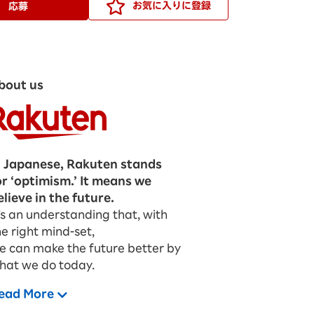
お気に入りに登録
応募
bout us
n Japanese, Rakuten stands
or ‘optimism.’ It means we
elieve in the future.
t’s an understanding that, with
he right mind-set,
e can make the future better by
hat we do today.
ead More